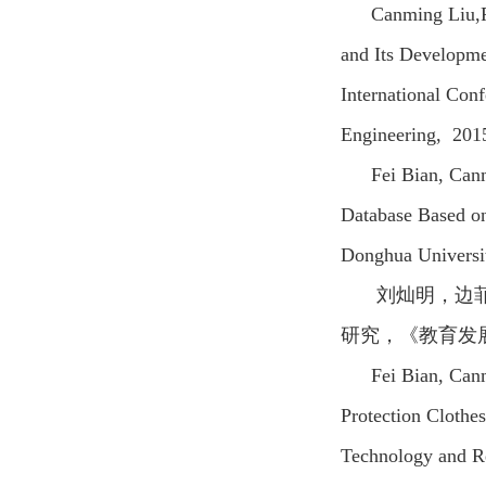
Canming Liu,F
and Its Developme
International Con
Engineering, 201
Fei Bian, Can
Database Based on
Donghua Universit
刘灿明，边
研究，《教育发
Fei Bian, Can
Protection Cloth
Technology and Re