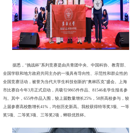
据悉，“挑战杯”系列竞赛是由共青团中央、中国科协、教育部、
全国学联和地方政府共同主办的一项具有导向性、示范性和群众性的
全国竞赛活动，被誉为当代大学生科技创新的“奥林匹克”盛会。上海
市比赛自今年
3
月正式启动，共吸引
9865
件作品、
81546
名学生报名参
与。其中，
655
件作品入围，较上届数量增长
25%
，
58
所高校参与，较
上届参赛高校数增长
41%
，均创历史新高。我校获得特等奖
3
项、一等
奖
5
项、二等奖
3
项、三等奖
2
项，蝉联优胜杯。