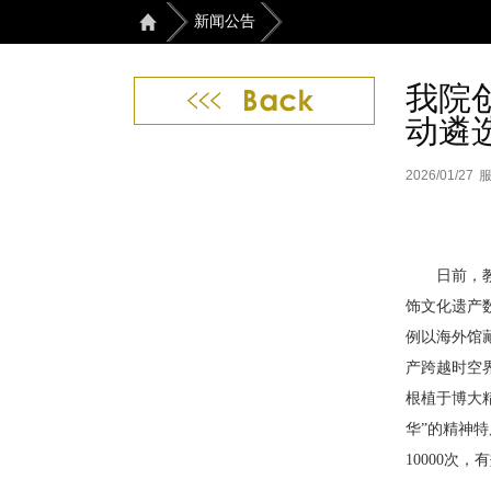
新闻公告
我院
动遴
2026/01/27
日前，
饰文化遗产
例以海外馆
产跨越时空
根植于博大
华”的精神
10000
次，有