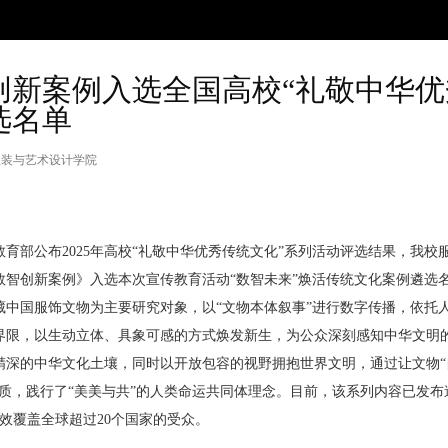
创新案例入选全国高校“礼敬中华优
选名单
服装与艺术设计学院
教育部公布
2025
年高校“礼敬中华优秀传统文化”系列活动评选结果，我校
数智创新案例》入选本次宣传教育活动“数智未来”焕活传统文化案例遴选名
藏中国服饰文物为主要研究对象，以“文物本体叙事”进行数字传播，依托
界限，以生动立体、具象可感的方式焕发新生，为公众深刻感知中华文明
精深的中华文化土壤，同时以开放包容的视野拥抱世界文明，通过让文物“
特质，践行了“美美与共”的人类命运共同体理念。目前，该系列内容已发
效覆盖全球超过
20
个国家的受众。